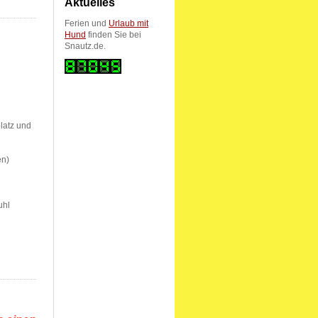
Aktuelles
Ferien und
Urlaub mit
Hund
finden Sie bei
Snautz.de.
latz und
en)
uhl