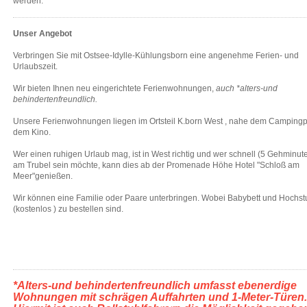
werden.
Unser Angebot
Verbringen Sie mit Ostsee-Idylle-Kühlungsborn eine angenehme Ferien- und
Urlaubszeit.
Wir bieten Ihnen neu eingerichtete Ferienwohnungen,
auch *alters-und
behindertenfreundlich.
Unsere Ferienwohnungen liegen im Ortsteil K.born West , nahe dem Campingp
dem Kino.
Wer einen ruhigen Urlaub mag, ist in West richtig und wer schnell (5 Gehminut
am Trubel sein möchte, kann dies ab der Promenade Höhe Hotel "Schloß am
Meer"genießen.
Wir können eine Familie oder Paare unterbringen. Wobei Babybett und Hochst
(kostenlos ) zu bestellen sind.
*Alters-und behindertenfreundlich umfasst ebenerdige
Wohnungen mit schrägen Auffahrten und 1-Meter-Türen.