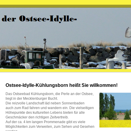
Ostsee-Idylle-Kühlungsborn heißt Sie willkommen!
Das Ostseebad Kühlungsborn, die Perle an der Ostsee,
liegt in der Mecklenburger Bucht.
Die reizvolle Landschaft läd neben Sonnenbaden
auch zum Rad fahren und wandern ein. Die vielseitigen
Höhepunkte des kulturellen Lebens bieten für alle
Geschmäcker den richtigen Zeitvertreib.
Auf der ca. 4 km langen Prommenade gibt es viele
Möglichkeiten zum Verweilen, zum Sehen und Gesehen